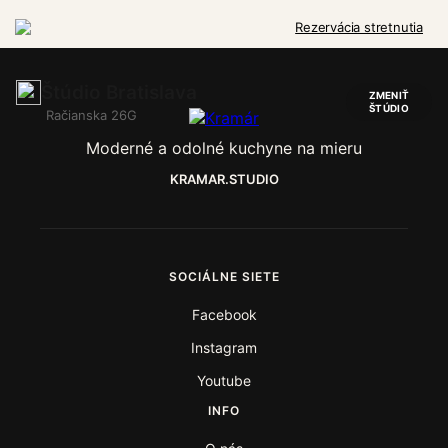
Preskočiť
na
Rezervácia stretnutia
obsah
Štúdio Bratislava
ZMENIŤ
ŠTÚDIO
Račianska 26G
Moderné a odolné kuchyne na mieru
KRAMAR.STUDIO
SOCIÁLNE SIETE
Facebook
Instagram
Youtube
INFO